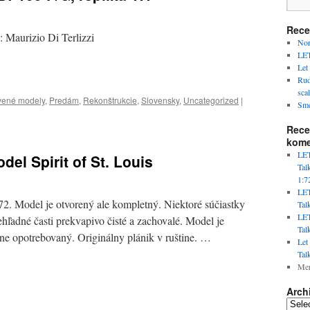
Rece
: Maurizio Di Terlizzi
Nor
LET
Let
Rud
scal
vené modely
,
Predám
,
Rekonštrukcie
,
Slovensky
,
Uncategorized
|
Sme
Rece
kome
LET
el Spirit of St. Louis
Tal
1:7
LET
72. Model je otvorený ale kompletný. Niektoré súčiastky
Tal
LET
ehľadné časti prekvapivo čisté a zachovalé. Model je
Tal
čne opotrebovaný. Originálny plánik v ruštine. …
Let
Tal
Mer
Arch
Archiv