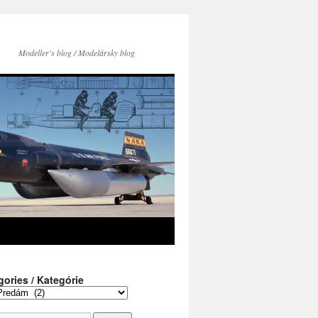
Modeller's blog / Modelársky blog
gories / Kategórie
ies
rie