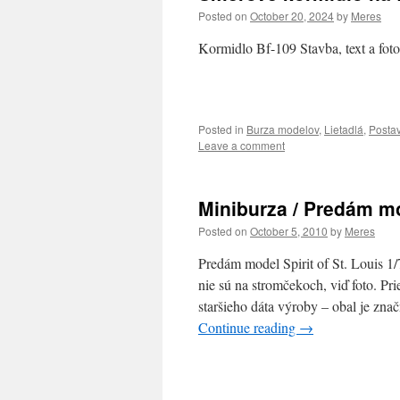
Posted on
October 20, 2024
by
Meres
Kormidlo Bf-109 Stavba, text a foto
Posted in
Burza modelov
,
Lietadlá
,
Posta
Leave a comment
Miniburza / Predám mod
Posted on
October 5, 2010
by
Meres
Predám model Spirit of St. Louis 1/
nie sú na stromčekoch, viď foto. Pri
staršieho dáta výroby – obal je zna
Continue reading
→