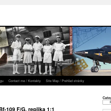
ogu
Contact me / Kontakty
Site Map / Prehľad stránky
Cate
Categor
/
f-109 F/G, replika 1:1
Kategó