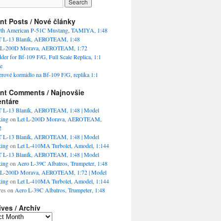
nt Posts / Nové články
th American P-51C Mustang, TAMIYA, 1:48
 L-13 Blaník, AEROTEAM, 1:48
 L-200D Morava, AEROTEAM, 1:72
der for Bf-109 F/G, Full Scale Replica, 1:1
e
rové kormidlo na Bf-109 F/G, replika 1:1
nt Comments / Najnovšie
ntáre
 L-13 Blaník, AEROTEAM, 1:48 | Model
king
on
Let L-200D Morava, AEROTEAM,
2
 L-13 Blaník, AEROTEAM, 1:48 | Model
king
on
Let L-410MA Turbolet, Amodel, 1:144
 L-13 Blaník, AEROTEAM, 1:48 | Model
king
on
Aero L-39C Albatros, Trumpeter, 1:48
 L-200D Morava, AEROTEAM, 1:72 | Model
king
on
Let L-410MA Turbolet, Amodel, 1:144
es
on
Aero L-39C Albatros, Trumpeter, 1:48
ives / Archív
es