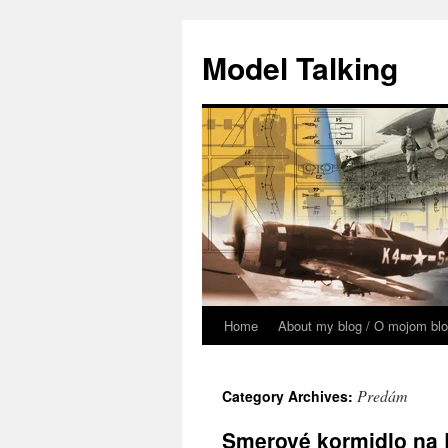
Model Talking
Home
About my blog / O mojom bl
Skip
to
Predám
Category Archives:
content
Smerové kormidlo na B