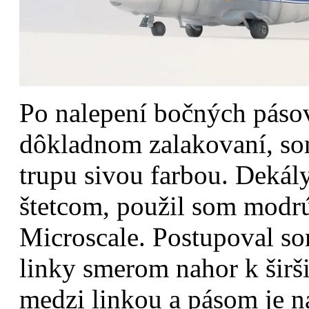
Po nalepení bočných pásov
dôkladnom zalakovaní, so
trupu sivou farbou. Deká
štetcom, použil som modr
Microscale. Postupoval so
linky smerom nahor k šir
medzi linkou a pásom je n