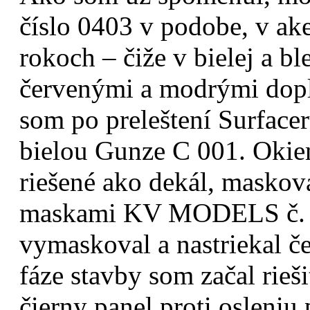
číslo 0403 v podobe, v ake
rokoch – čiže v bielej a b
červenými a modrými dop
som po preleštení Surfacer
bielou Gunze C 001. Okie
riešené ako dekál, maskov
maskami KV MODELS č. 1
vymaskoval a nastriekal če
fáze stavby som začal rieš
čierny panel proti osleniu