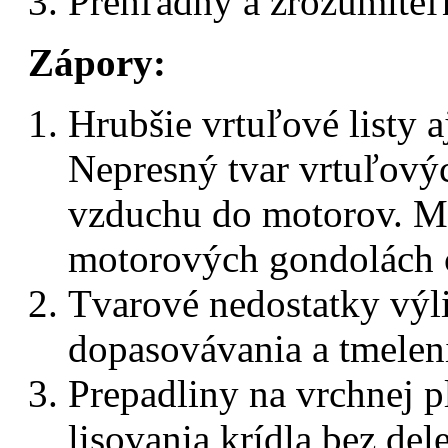
Prehľadný a zrozumiteľ
Zápory:
Hrubšie vrtuľové listy a
Nepresný tvar vrtuľový
vzduchu do motorov. Ma
motorových gondolách 
Tvarové nedostatky výl
dopasovávania a tmeleni
Prepadliny na vrchnej p
lisovania krídla bez del