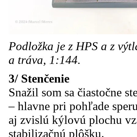
Podložka je z HPS a z výtl
a tráva, 1:144.
3/ Stenčenie
Snažil som sa čiastočne s
– hlavne pri pohľade sper
aj zvislú kýlovú plochu v
stabilizačnú plôšku.