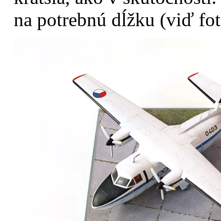
na potrebnú dĺžku (viď fot