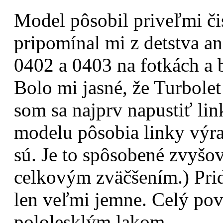
Model pôsobil priveľmi čis
pripomínal mi z detstva a
0402 a 0403 na fotkách a bo
Bolo mi jasné, že Turbolet
som sa najprv napustiť li
modelu pôsobia linky výr
sú. Je to spôsobené zvyšov
celkovým zväčšením.) Prid
len veľmi jemne. Celý pov
pololesklým lakom.