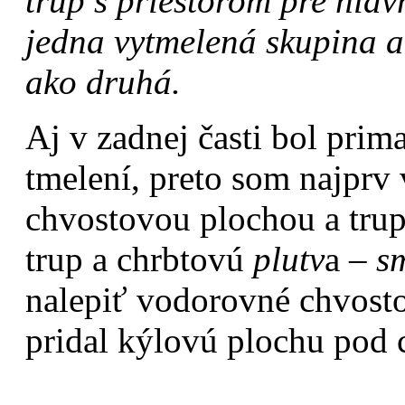
trup s priestorom pre hla
jedna vytmelená skupina a
ako druhá.
Aj v zadnej časti bol prima
tmelení, preto som najprv 
chvostovou plochou a tru
trup a chrbtovú
plutv
a –
s
nalepiť vodorovné chvost
pridal kýlovú plochu pod 