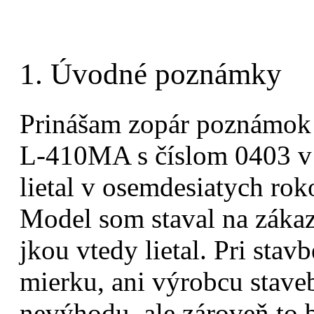
1. Úvodné poznámky
Prinášam zopár poznámok 
L-410MA s číslom 0403 v p
lietal v osemdesiatych rok
Model som staval na zákazk
jkou vtedy lietal. Pri st
mierku, ani výrobcu stave
nevýhodu, ale zároveň to 