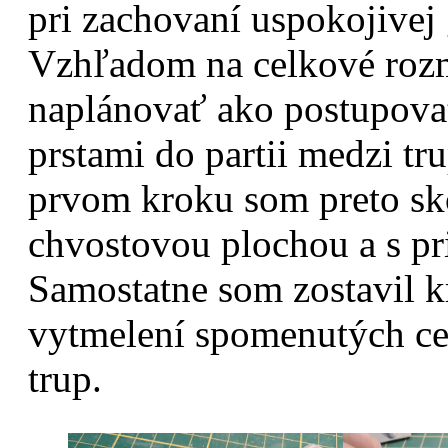
pri zachovaní uspokojivej
Vzhľadom na celkové roz
naplánovať ako postupovať
prstami do partii medzi t
prvom kroku som preto sko
chvostovou plochou a s p
Samostatne som zostavil k
vytmelení spomenutých cel
trup.