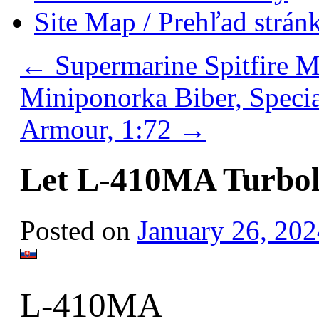
Site Map / Prehľad strán
←
Supermarine Spitfire M
Miniponorka Biber, Speci
Armour, 1:72
→
Let L-410MA Turbole
Posted on
January 26, 202
L-410MA