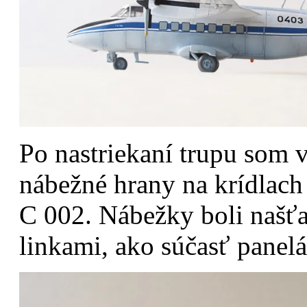
Po nastriekaní trupu som 
nábežné hrany na krídlach
C 002. Nábežky boli našť
linkami, ako súčasť panelá