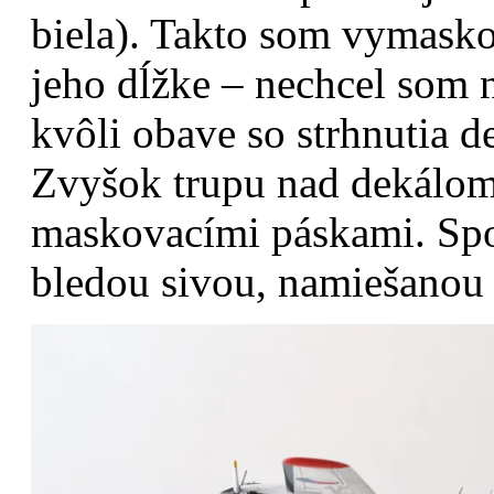
biela). Takto som vymasko
jeho dĺžke – nechcel som 
kvôli obave so strhnutia 
Zvyšok trupu nad dekálo
maskovacími páskami. Spo
bledou sivou, namiešanou 