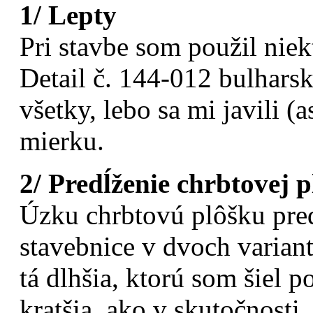
1/ Lepty
Pri stavbe som použil nie
Detail č. 144-012 bulhars
všetky, lebo sa mi javili (
mierku.
2/ Predĺženie chrbtovej 
Úzku chrbtovú plôšku pre
stavebnice v dvoch varianto
tá dlhšia, ktorú som šiel p
kratšia, ako v skutočnosti.