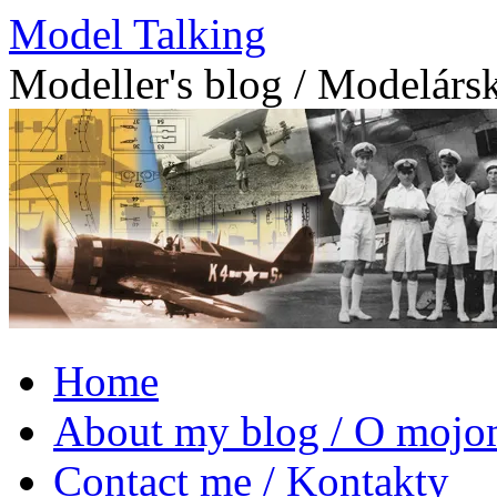
Model Talking
Modeller's blog / Modelárs
Skip
Home
to
content
About my blog / O mojo
Contact me / Kontakty