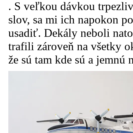
. S veľkou dávkou trpezli
slov, sa mi ich napokon p
usadiť. Dekály neboli nat
trafili zároveň na všetky o
že sú tam kde sú a jemnú 