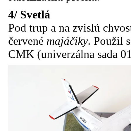
4/ Svetlá
Pod trup a na zvislú chvo
červené
majáčiky
. Použil 
CMK (univerzálna sada 010