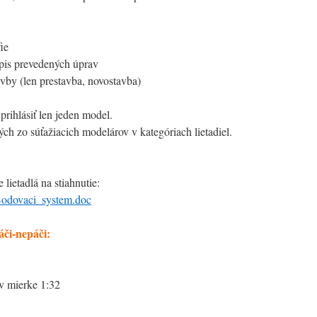
ie
pis prevedených úprav
vby (len prestavba, novostavba)
prihlásiť len jeden model.
h zo súťažiacich modelárov v kategóriach lietadiel.
 lietadlá na stiahnutie:
odovaci_system.doc
či-nepáči:
v mierke 1:32