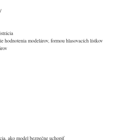
/
strácia
ie hodnotenia modelárov, formou hlasovacích lístkov
árov
kcia, ako model bezpečne uchopiť