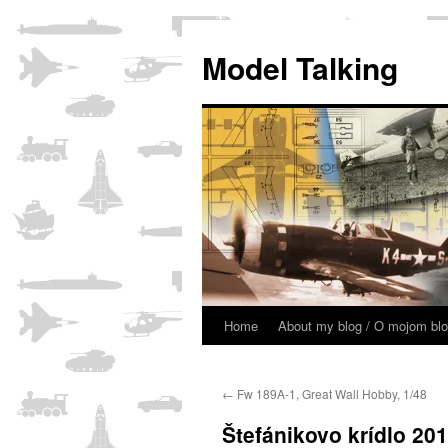
Model Talking
Home
About my blog / O mojom bl
Skip
to
←
Fw 189A-1, Great Wall Hobby, 1/48
content
Štefánikovo krídlo 20