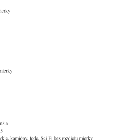
mierky
 mierky
nšia
35
kle, kamióny, lode, Sci-Fi bez rozdielu mierky