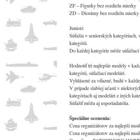
ZF – Figurky bez rozdielu mierky
ZD – Diorámy bez rozdielu mierky
Juniori:
Súťažia v seniorských kategóriach, 
kategórii.
Do každej kategórie môže súťažiaci
Hodnotiť tri najlepšie modely v kaž
kategórii, súťažiaci modelári.
Vyhlásené za víťazné, budú v každej 
V prípade slabšej učasti v niektorý
kategóriach aj modelári z iných kate
Súťažiť môžu aj usporiadatelia.
Špeciálne ocenenia:
Cena organizátorov za najlepší mode
Cena organizátorov za najlepší mode