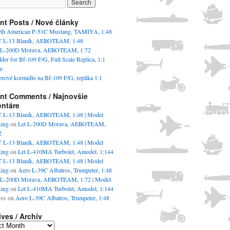
nt Posts / Nové články
th American P-51C Mustang, TAMIYA, 1:48
 L-13 Blaník, AEROTEAM, 1:48
 L-200D Morava, AEROTEAM, 1:72
der for Bf-109 F/G, Full Scale Replica, 1:1
e
rové kormidlo na Bf-109 F/G, replika 1:1
nt Comments / Najnovšie
ntáre
 L-13 Blaník, AEROTEAM, 1:48 | Model
king
on
Let L-200D Morava, AEROTEAM,
2
 L-13 Blaník, AEROTEAM, 1:48 | Model
king
on
Let L-410MA Turbolet, Amodel, 1:144
 L-13 Blaník, AEROTEAM, 1:48 | Model
king
on
Aero L-39C Albatros, Trumpeter, 1:48
 L-200D Morava, AEROTEAM, 1:72 | Model
king
on
Let L-410MA Turbolet, Amodel, 1:144
es
on
Aero L-39C Albatros, Trumpeter, 1:48
ives / Archív
es