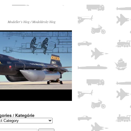
Modeller's blog / Modelársky blog
gories / Kategórie
ies
rie