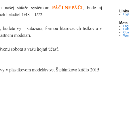
/
PÁČI-NEPÁČI
ou našej súťaže systémom
, bude aj
Archív
Links
ch lietadiel 1/48 – 1/72.
Hyp
Meta 
Log 
, budete vy – súťažiaci, formou hlasovacích lístkov a v
Entr
Com
astnení modelári.
Wor
ávenú sobotu a vašu hojnú účasť.
avy v plastikovom modelárstve, Štefánikovo krídlo 2015