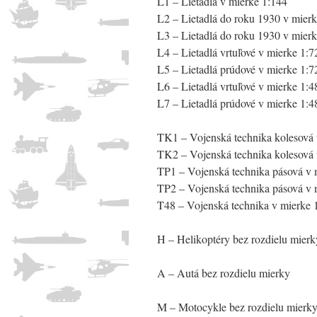
L1 – Lietadlá v mierke 1:144
L2 – Lietadlá do roku 1930 v mierk
L3 – Lietadlá do roku 1930 v mierk
L4 – Lietadlá vrtuľové v mierke 1:7
L5 – Lietadlá prúdové v mierke 1:7
L6 – Lietadlá vrtuľové v mierke 1:4
L7 – Lietadlá prúdové v mierke 1:4
TK1 – Vojenská technika kolesová 
TK2 – Vojenská technika kolesová 
TP1 – Vojenská technika pásová v 
TP2 – Vojenská technika pásová v 
T48 – Vojenská technika v mierke 
H – Helikoptéry bez rozdielu mierk
A – Autá bez rozdielu mierky
M – Motocykle bez rozdielu mierk