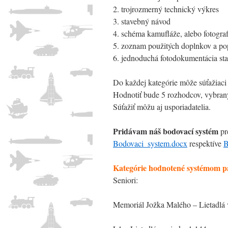
2. trojrozmerný technický výkres
3. stavebný návod
4. schéma kamufláže, alebo fotograf
5. zoznam použitých doplnkov a po
6. jednoduchá fotodokumentácia sta
Do každej kategórie môže súťažiaci 
Hodnotiť bude 5 rozhodcov, vybranýc
Súťažiť môžu aj usporiadatelia.
Pridávam náš bodovací systém
pre
Bodovaci_system.docx
respektíve
B
Kategórie hodnotené systémom pá
Seniori:
Memoriál Jožka Malého – Lietadlá 