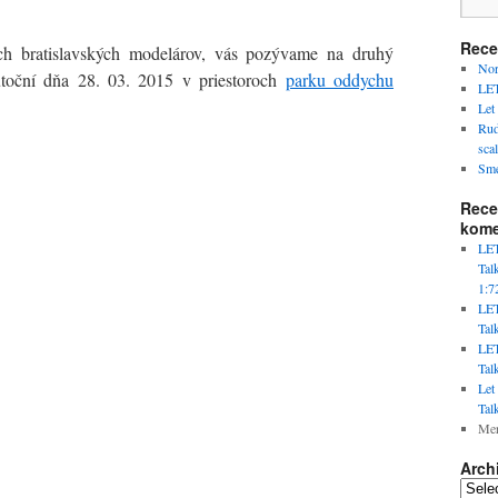
Rece
h bratislavských modelárov, vás pozývame na druhý
Nor
kutoční dňa 28. 03. 2015 v priestoroch
parku oddychu
LET
Let
Rud
scal
Sme
Rece
kome
LET
Tal
1:7
LET
Tal
LET
Tal
Let
Tal
Mer
Arch
Archiv