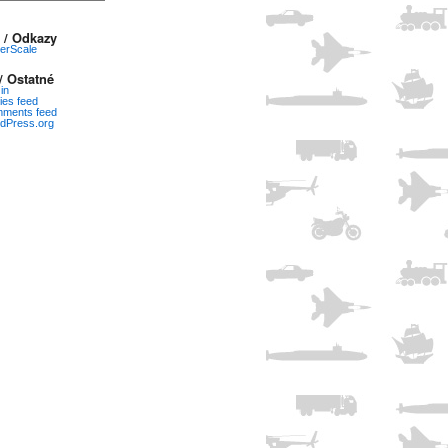
 / Odkazy
erScale
/ Ostatné
in
ies feed
ments feed
dPress.org