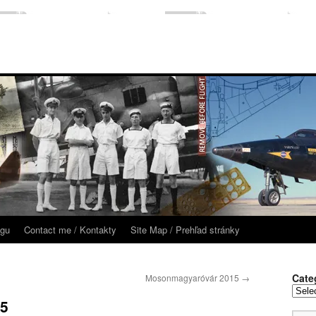
ogu
Contact me / Kontakty
Site Map / Prehľad stránky
Cate
Mosonmagyaróvár 2015
→
Categor
15
/
Kategó