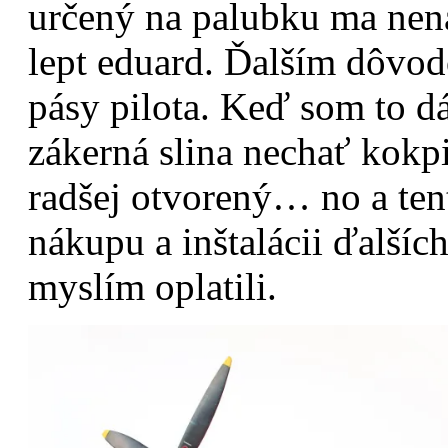
určený na palubku ma nena
lept eduard. Ďalším dôvod
pásy pilota. Keď som to d
zákerná slina nechať kokp
radšej otvorený… no a ten
nákupu a inštalácii ďalšíc
myslím oplatili.