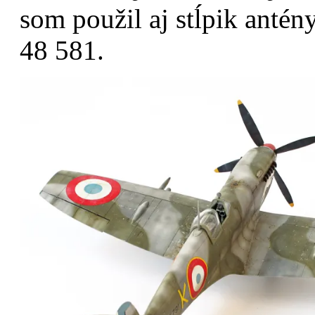
som použil aj stĺpik anté
48 581.