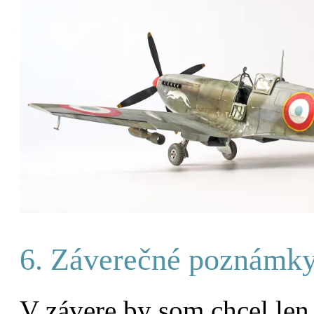
6. Záverečné poznámk
V závere by som chcel len