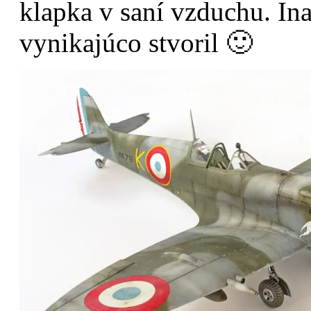
klapka v saní vzduchu. In
vynikajúco stvoril 🙂