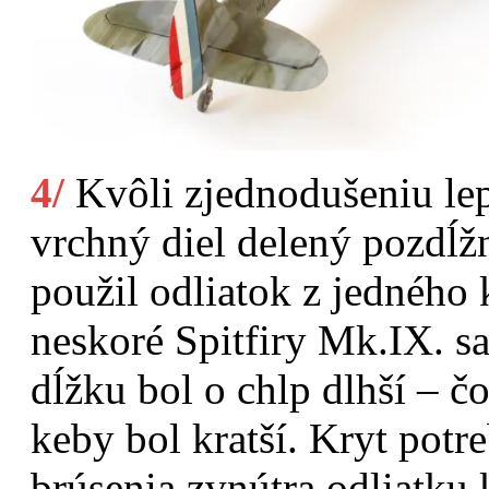
4/
Kvôli zjednodušeniu le
vrchný diel delený pozdĺžn
použil odliatok z jedného 
neskoré Spitfiry Mk.IX. sa
dĺžku bol o chlp dlhší – č
keby bol kratší. Kryt potr
brúsenia zvnútra odliatku 