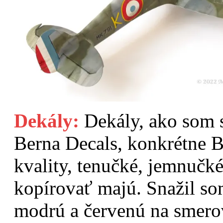
Dekály:
Dekály, ako som 
Berna Decals, konkrétne 
kvality, tenučké, jemnučké
kopírovať majú. Snažil so
modrú a červenú na smero