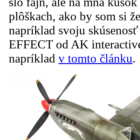
šlo fajn, ale na mňa kúsok
plôškach, ako by som si ž
napríklad svoju skúseno
EFFECT od AK interactive
napríklad
v tomto článku
.