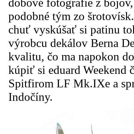
dobové fotografie z bojov,
podobné tým zo šrotovísk
chuť vyskúšať si patinu to
výrobcu dekálov Berna Dec
kvalitu, čo ma napokon do
kúpiť si eduard Weekend 
Spitfirom LF Mk.IXe a spr
Indočíny.