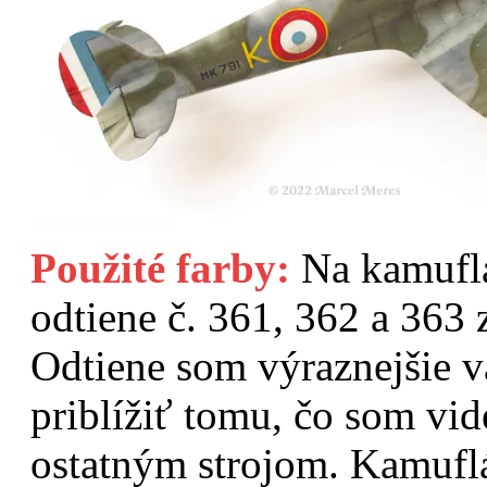
Použité farby:
Na kamuflá
odtiene č. 361, 362 a 36
Odtiene som výraznejšie va
priblížiť tomu, čo som vi
ostatným strojom. Kamufláž