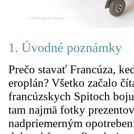
1. Úvodné poznámky
Prečo stavať Francúza, keď
eroplán? Všetko začalo čí
francúzskych Spitoch boju
tam najmä fotky prezento
nadpriemerným opotrebení