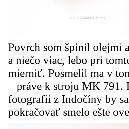
Povrch som špinil olejmi 
a niečo viac, lebo pri tom
mierniť. Posmelil ma v to
– práve k stroju MK 791.
fotografii z Indočíny by s
pokračovať smelo ešte ove