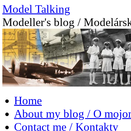
Model Talking
Modeller's blog / Modelárs
Skip
Home
to
content
About my blog / O mojo
Contact me / Kontakty