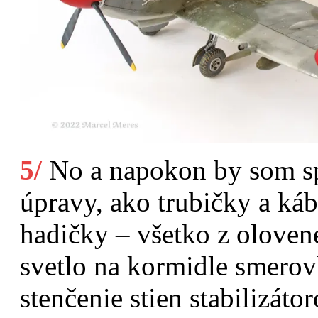
5/
No a napokon by som s
úpravy, ako trubičky a káb
hadičky – všetko z oloven
svetlo na kormidle smero
stenčenie stien stabilizá