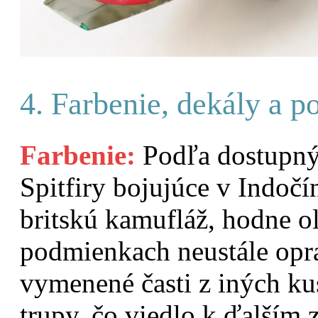
4. Farbenie, dekály a p
Farbenie:
Podľa dostupnýc
Spitfiry bojujúce v Indo
britskú kamufláž, hodne o
podmienkach neustále opra
vymenené časti z iných kuso
trupy, čo viedlo k ďalším