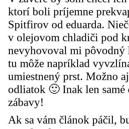
ktorí boli príjemne prekv
Spitfirov od eduarda. Nie
v olejovom chladiči pod k
nevyhovoval mi pôvodný 
tu môže napríklad vyvzlínať
umiestnený prst. Možno aj 
odliatok 🙂 Inak len samé
zábavy!
Ak sa vám článok páčil, b