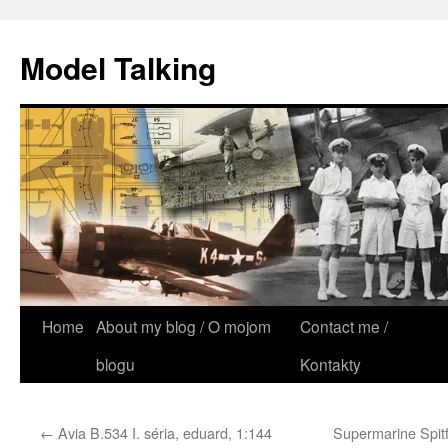
Model Talking
Skip
Home
About my blog / O mojom
Contact me /
to
blogu
Kontakty
content
←
Avia B.534 I. séria, eduard, 1:144
Supermarine Spitf