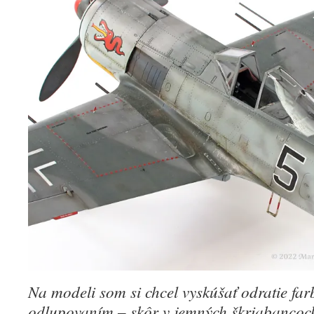
Na modeli som si chcel vyskúšať odratie far
odlupovaním – skôr v jemných škriabancoch