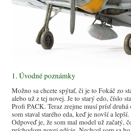
1. Úvodné poznámky
Možno sa chcete spýtať, či je to Fokáč zo st
alebo už z tej novej. Je to starý edo, číslo 
Profi PACK. Teraz zrejme musí prísť druhá 
som staval starého eda, keď je novší a lepší
Odpoveď je, že som mal model už začatý, čo
príchodom novej edície. Nechcel som sa ho