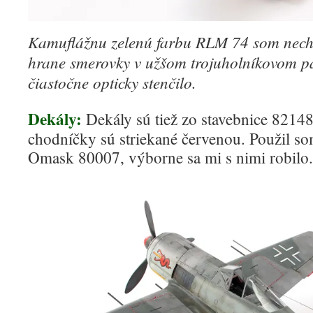
Kamuflážnu zelenú farbu RLM 74 som nech
hrane smerovky v užšom trojuholníkovom pá
čiastočne opticky stenčilo.
Dekály:
Dekály sú tiež zo stavebnice 8214
chodníčky sú striekané červenou. Použil s
Omask 80007, výborne sa mi s nimi robilo.