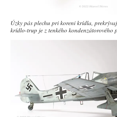
Úzky pás plechu pri koreni krídla, prekrýva
krídlo-trup je z tenkého
kondenzátorového p