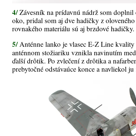
4/
Závesník na prídavnú nádrž som doplnil
oko, pridal som aj dve hadičky z oloveného
rovnakého materiálu sú aj brzdové hadičky.
5/
Anténne lanko je vlasec E-Z Line kvality 
anténnom stožiariku vznikla navinutím med
ďalší drôtik. Po zvlečení z drôtika a nafarbe
prebytočné odstávaúce konce a navliekol ju 