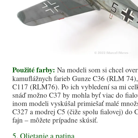
Použité farby:
Na modeli som si chcel overi
kamuflážnych farieb Gunze C36 (RLM 74)
C117 (RLM76). Po ich vybledení sa mi cel
snáď možno C37 by mohla byť viac do fial
inom modeli vyskúšal primiešať malé množs
C327 a modrej C5 (čiže spolu fialovej) do 
fajn – môžete prípadne skúsiť.
5. Olietanie a patina