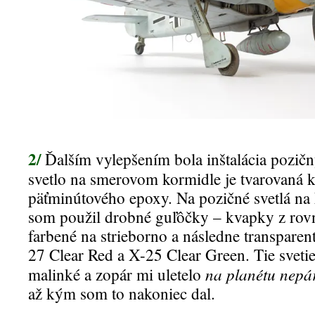
2/
Ďalším vylepšením bola inštalácia pozičn
svetlo na smerovom kormidle je tvarovaná 
päťminútového epoxy. Na pozičné svetlá na
som použil drobné guľôčky – kvapky z rov
farbené na strieborno a následne transpare
27 Clear Red a X-25 Clear Green. Tie svetie
na planétu nepá
malinké a zopár mi uletelo
až kým som to nakoniec dal.