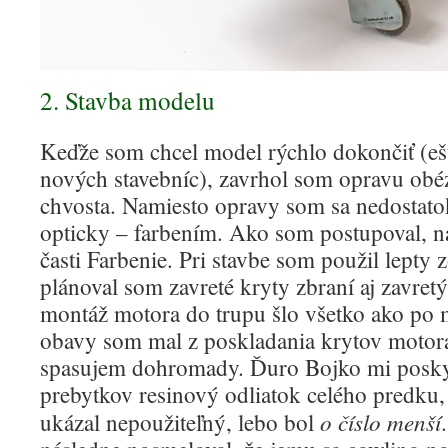
2. Stavba modelu
Keďže som chcel model rýchlo dokončiť (eš
nových stavebníc), zavrhol som opravu obéz
chvosta. Namiesto opravy som sa nedostatok 
opticky – farbením. Ako som postupoval, ná
časti Farbenie. Pri stavbe som použil lepty 
plánoval som zavreté kryty zbraní aj zavret
montáž motora do trupu šlo všetko ako po m
obavy som mal z poskladania krytov motora
spasujem dohromady. Ďuro Bojko mi poskyt
prebytkov resinový odliatok celého predku, 
o číslo menší
ukázal nepoužiteľný, lebo bol