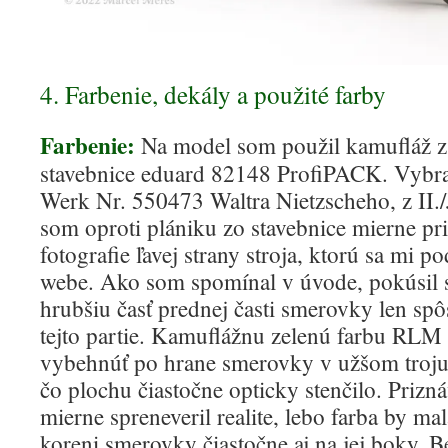
4. Farbenie, dekály a použité farby
Farbenie:
Na model som použil kamufláž z
stavebnice eduard 82148 ProfiPACK. Vybral
Werk Nr. 550473 Waltra Nietzscheho, z II.
som oproti plániku zo stavebnice mierne pr
fotografie ľavej strany stroja, ktorú sa mi po
webe. Ako som spomínal v úvode, pokúsil 
hrubšiu časť prednej časti smerovky len sp
tejto partie. Kamuflážnu zelenú farbu RLM
vybehnúť po hrane smerovky v užšom troj
čo plochu čiastočne opticky stenčilo. Prizn
mierne spreneveril realite, lebo farba by ma
koreni smerovky čiastočne aj na jej boky. Be