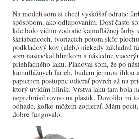
Na modeli som si chcel vyskúšať odratie fa
spôsobom, ako odlupovaním. Dosť často som
kde bolo vidno zodratie kamuflážnej farby
škriabancoch, tvoriacich potom skôr ploch
podkladový kov (alebo niekedy základnú fa
som nastriekal hliníkom a následne viacerý
priehľadného laku. Plánoval som, že po nás
kamuflážnych farieb, budem jemnou ihlou 
papierom postupne odierať povrch až na pri
ktorý uvidím hliník. Vrstva laku tam bola n
neprebrúsil rovno na plastik. Dovolilo mi 
odhade, koľko môžem zodierať. Mám pocit,
dobre fungovalo.