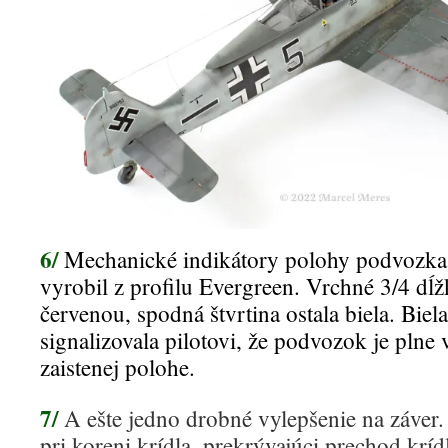
6/
Mechanické indikátory polohy podvozka
vyrobil z profilu Evergreen. Vrchné 3/4 dĺž
červenou, spodná štvrtina ostala biela. Biela
signalizovala pilotovi, že podvozok je plne
zaistenej polohe.
7/
A ešte jedno drobné vylepšenie na záver
pri koreni krídla, prekrývajúci prechod krídl