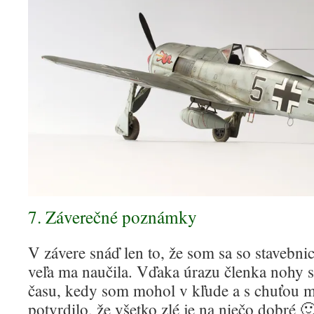
7
. Záverečné poznámky
V závere snáď len to, že som sa so stavebni
veľa ma naučila. Vďaka úrazu členka nohy 
času, kedy som mohol v kľude a s chuťou mo
potvrdilo, že všetko zlé je na niečo dobré 