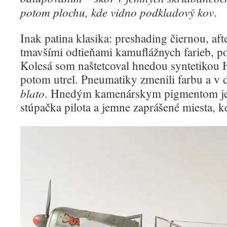
potom plochu, kde vidno podkladový kov
.
Inak patina klasika: preshading čiernou, af
tmavšími odtieňami kamuflážnych farieb, po
Kolesá som naštetcoval hnedou syntetik
potom utrel. Pneumatiky zmenili farbu a v 
blato
. Hnedým kamenárskym pigmentom je
stúpačka pilota a jemne zaprášené miesta, k